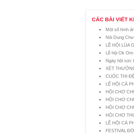
CÁC BÀI VIẾT K
Một số hình ản
Nôi Dung Chư
LỄ HỘI LÚA 
Lễ hội Ok Om
Ngày hội sức 
XÉT THƯỞNG
CUỘC THI ĐỆ
LỄ HỘI CÀ 
HỘI CHỢ CH
HỘI CHỢ CH
HỘI CHỢ CHU
HỘI CHỢ TH
LỄ HỘI CÀ P
FESTIVAL ĐỜ