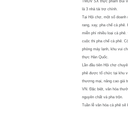
TMDV SX thực phẩm Bùi Vă
là 3 nhà tài trợ chính.
Tại Hội chợ, một số doanh 
rang, xay, pha chế cà phê
miễn phí nhiều loại cà phê.
cuộc thi pha chế cà phê. C
phòng máy lạnh, khu vui ch
thực Hàn Quốc.
Lần đầu tiên Hội chợ chuyê
phê được tổ chức tại khu 
thương mại, nâng cao giá t
VN. Đặc biệt, văn hóa thưở
nguyên chất và pha trộn.
Tuần lễ văn hóa cà phê sẽ 