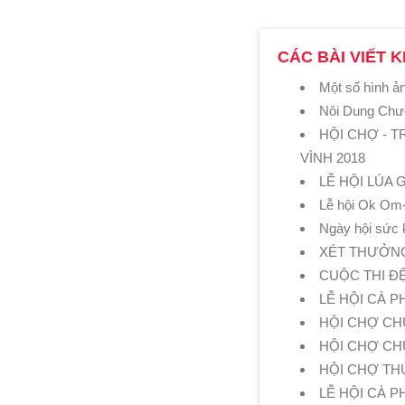
CÁC BÀI VIẾT K
Một số hình ản
Nôi Dung Chư
HỘI CHỢ - T
VÌNH 2018
LỄ HỘI LÚA 
Lễ hội Ok Om
Ngày hội sức 
XÉT THƯỞNG
CUỘC THI ĐỆ
LỄ HỘI CÀ 
HỘI CHỢ CH
HỘI CHỢ CHU
HỘI CHỢ TH
LỄ HỘI CÀ P