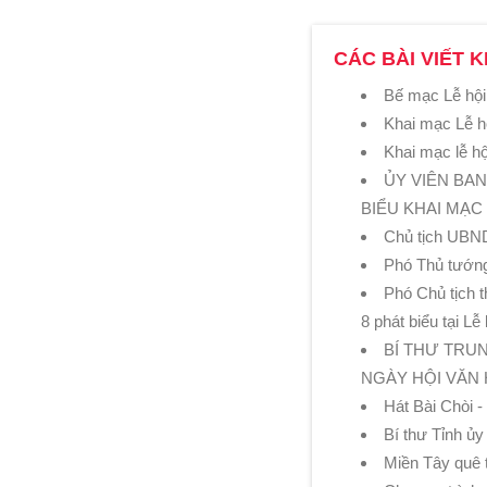
CÁC BÀI VIẾT K
Bế mạc Lễ hội
Khai mạc Lễ h
Khai mạc lễ h
ỦY VIÊN BA
BIỂU KHAI MẠC
Chủ tịch UBND
Phó Thủ tướn
Phó Chủ tịch 
8 phát biểu tại L
BÍ THƯ TRU
NGÀY HỘI VĂN 
Hát Bài Chòi 
Bí thư Tỉnh ủ
Miền Tây quê 