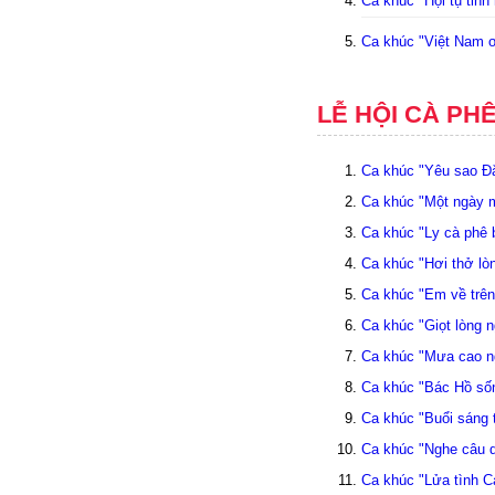
Ca khúc "Hội tụ tin
Ca khúc "Việt Nam ơ
LỄ HỘI CÀ PH
Ca khúc "Yêu sao Đắ
Ca khúc "Một ngày m
Ca khúc "Ly cà phê 
Ca khúc "Hơi thở lò
Ca khúc "Em về trên
Ca khúc "Giọt lòng 
Ca khúc "Mưa cao n
Ca khúc "Bác Hồ sốn
Ca khúc "Buổi sáng 
Ca khúc "Nghe câu q
Ca khúc "Lửa tình C