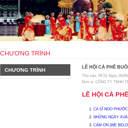
CHƯƠNG TRÌNH
LỄ HỘI CÀ PHÊ BUÔ
CHƯƠNG TRÌNH
Thứ sáu, 09:51 Ngày 26/06
Đơn vị: CÔNG TY TNHH 
LỄ HỘI CÀ PH
CA SĨ NOO PHƯỚC
NHỮNG NGÀY XUÂN
CẢM ƠN (WE BELON