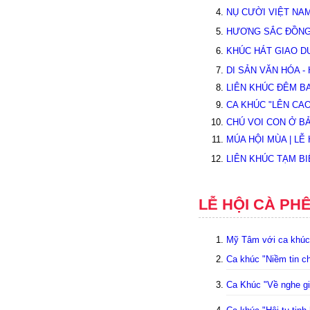
NỤ CƯỜI VIỆT NAM
HƯƠNG SẮC ĐỒNG 
KHÚC HÁT GIAO D
DI SẢN VĂN HÓA -
LIÊN KHÚC ĐÊM B
CA KHÚC "LÊN CAO
CHÚ VOI CON Ở BẢ
MÚA HỘI MÙA | LỄ
LIÊN KHÚC TẠM BI
LỄ HỘI CÀ PH
Mỹ Tâm với ca khúc
Ca khúc "Niềm tin c
Ca Khúc "Về nghe gi