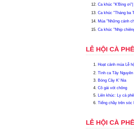
Ca khúc "K'Bing ơi"
Ca khúc "Tháng ba 
Múa "Những cánh ch
Ca khúc "Nhịp chiên
LỄ HỘI CÀ PH
Hoạt cảnh múa Lễ hộ
Tình ca Tây Nguyên
Bóng Cây K' Nia
Cô gái vót chông
Liên khúc: Ly cà ph
Tiếng chầy trên só
LỄ HỘI CÀ PHÊ