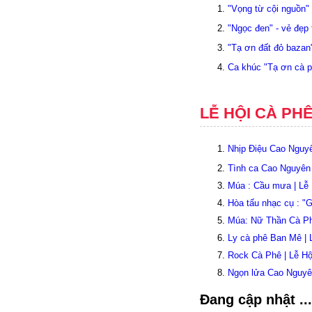
"Vọng từ cội nguồn"
"Ngọc đen" - vẻ đẹp
"Tạ ơn đất đỏ bazan"
Ca khúc "Tạ ơn cà p
LỄ HỘI CÀ PH
Nhịp Điệu Cao Nguy
Tình ca Cao Nguyên
Múa : Cầu mưa | Lễ
Hòa tấu nhạc cụ : "
Múa: Nữ Thần Cà Ph
Ly cà phê Ban Mê |
Rock Cà Phê | Lễ H
Ngọn lửa Cao Nguyê
Đang cập nhật ...