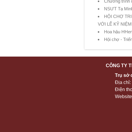
Chương trình n
NSƯT Tạ Minh T
HỘI CHỢ TR
VỚI LỄ KỸ NIỆM
Hoa hậu HHen 
Hội chợ - Tri
CÔNG TY T
Trụ sở 
Địa chỉ
Điện th
Website: