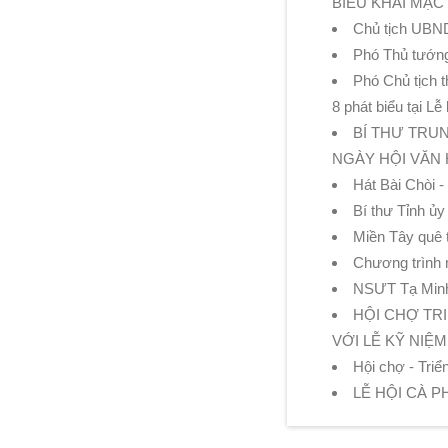
BIỂU KHAI MẠC
Chủ tịch UBND
Phó Thủ tướn
Phó Chủ tịch 
8 phát biểu tại L
BÍ THƯ TRU
NGÀY HỘI VĂN 
Hát Bài Chòi 
Bí thư Tỉnh ủ
Miền Tây quê 
Chương trình n
NSƯT Tạ Minh T
HỘI CHỢ TR
VỚI LỄ KỸ NIỆM
Hội chợ - Tri
LỄ HỘI CÀ P