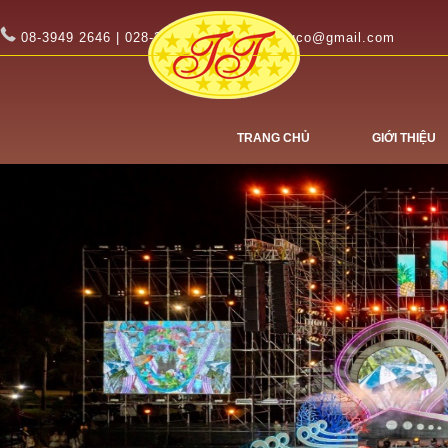
08-3949 2646 | 028-3949 2647
tinhtuco@gmail.com
TRANG CHỦ
GIỚI THIỆU