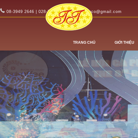
08-3949 2646 | 028-3949 2647
tinhtuco@gmail.com
TRANG CHỦ
GIỚI THIỆU