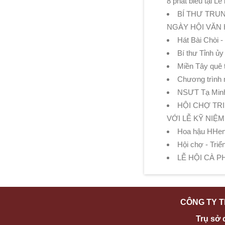
8 phát biểu tại L
BÍ THƯ TRU
NGÀY HỘI VĂN 
Hát Bài Chòi 
Bí thư Tỉnh ủ
Miền Tây quê 
Chương trình n
NSƯT Tạ Minh T
HỘI CHỢ TR
VỚI LỄ KỸ NIỆM
Hoa hậu HHen 
Hội chợ - Tri
LỄ HỘI CÀ P
CÔNG TY T
Trụ sở 