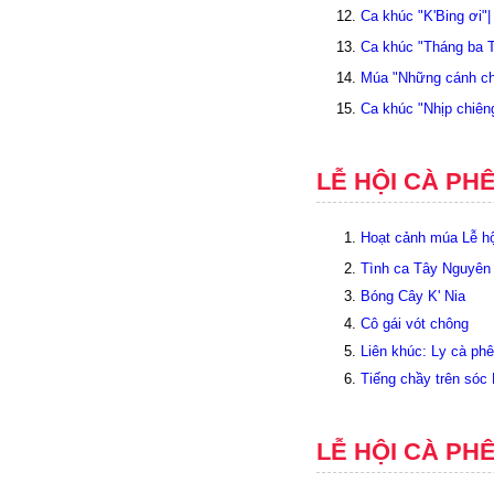
Ca khúc "K'Bing ơi"
Ca khúc "Tháng ba 
Múa "Những cánh ch
Ca khúc "Nhịp chiên
LỄ HỘI CÀ PH
Hoạt cảnh múa Lễ hộ
Tình ca Tây Nguyên
Bóng Cây K' Nia
Cô gái vót chông
Liên khúc: Ly cà ph
Tiếng chầy trên só
LỄ HỘI CÀ PHÊ