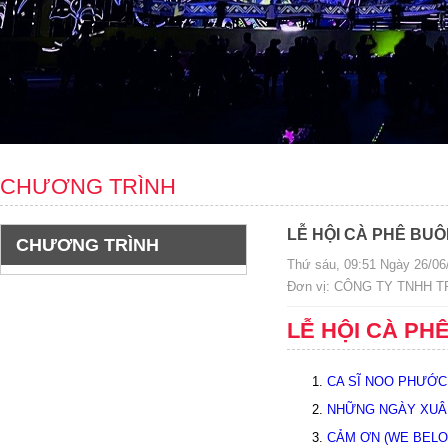
CHƯƠNG TRÌNH
LỄ HỘI CÀ PHÊ BUÔ
CHƯƠNG TRÌNH
Thứ sáu, 09:51 Ngày 26/06
Đơn vị: CÔNG TY TNHH 
LỄ HỘI CÀ PH
CA SĨ NOO PHƯỚC
NHỮNG NGÀY XUÂN
CẢM ƠN (WE BELON