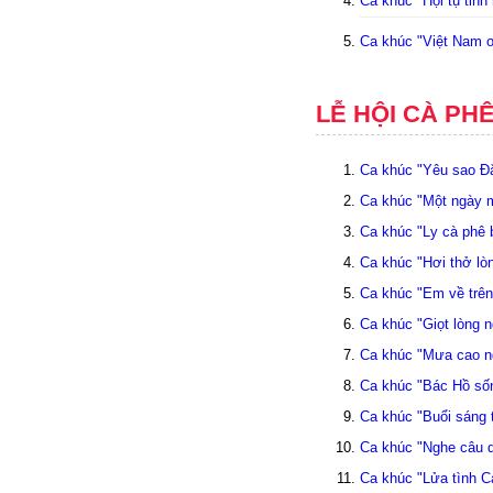
Ca khúc "Hội tụ tin
Ca khúc "Việt Nam ơ
LỄ HỘI CÀ PH
Ca khúc "Yêu sao Đắ
Ca khúc "Một ngày m
Ca khúc "Ly cà phê 
Ca khúc "Hơi thở lò
Ca khúc "Em về trên
Ca khúc "Giọt lòng 
Ca khúc "Mưa cao n
Ca khúc "Bác Hồ sốn
Ca khúc "Buổi sáng 
Ca khúc "Nghe câu q
Ca khúc "Lửa tình C