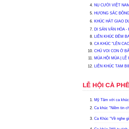
NỤ CƯỜI VIỆT NAM
HƯƠNG SẮC ĐỒNG 
KHÚC HÁT GIAO D
DI SẢN VĂN HÓA -
LIÊN KHÚC ĐÊM B
CA KHÚC "LÊN CAO
CHÚ VOI CON Ở BẢ
MÚA HỘI MÙA | LỄ
LIÊN KHÚC TẠM BI
LỄ HỘI CÀ PH
Mỹ Tâm với ca khúc
Ca khúc "Niềm tin c
Ca Khúc "Về nghe gi