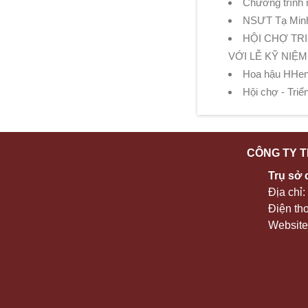
Chương trình n
NSƯT Tạ Minh T
HỘI CHỢ TR
VỚI LỄ KỸ NIỆM
Hoa hậu HHen 
Hội chợ - Tri
CÔNG TY T
Trụ sở 
Địa chỉ
Điện th
Website: