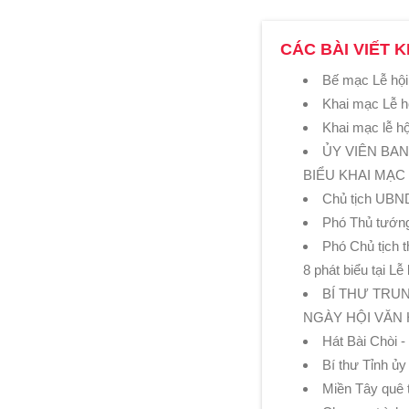
CÁC BÀI VIẾT K
Bế mạc Lễ hội
Khai mạc Lễ h
Khai mạc lễ h
ỦY VIÊN BA
BIỂU KHAI MẠC
Chủ tịch UBND
Phó Thủ tướn
Phó Chủ tịch 
8 phát biểu tại L
BÍ THƯ TRU
NGÀY HỘI VĂN 
Hát Bài Chòi 
Bí thư Tỉnh ủ
Miền Tây quê 