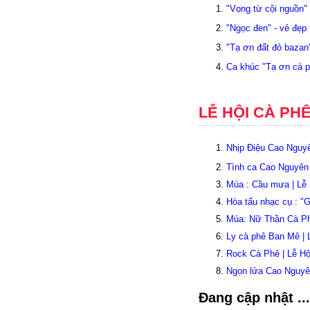
"Vọng từ cội nguồn"
"Ngọc đen" - vẻ đẹp
"Tạ ơn đất đỏ bazan"
Ca khúc "Tạ ơn cà p
LỄ HỘI CÀ PH
Nhịp Điệu Cao Nguy
Tình ca Cao Nguyên
Múa : Cầu mưa | Lễ
Hòa tấu nhạc cụ : "
Múa: Nữ Thần Cà Ph
Ly cà phê Ban Mê |
Rock Cà Phê | Lễ H
Ngọn lửa Cao Nguyê
Đang cập nhật ...